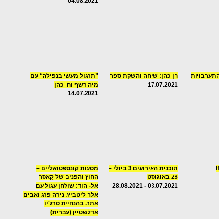
04.08.2021
תערבויות
חן כהן: שיחה והשקת ספר
”תרגול מעשי בנפילה“ עם
17.07.2021
מיה רשף וחן כהן
14.07.2021
I
תוכנית האירועים 3 ביולי –
מסעות קונספטואליים –
28 באוגוסט
החוץ והפנים של קַאסר
03.07.2021 - 28.08.2021
אל-יהוד: שולחן עגול עם
אלה ליטביץ, נירה פרג ואבים
אתר. בהנחיית סרג'יו
אדלשטיין (עברית)