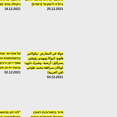
ג'וליה ליפקינד (רוסית)
ניקולה טרצי (א
18.12.2021
25.12.2021
جولة في المعارض نيكولاس
על אחרות: שולח
هلوبو: انيوكا يوبهيدو رؤوفين
בהשתתפות האחו
يسرائيل: أرضية، وشيزاد داوود:
אסף וייצן ורבק
لوياثان بمرافقة محمد طوخي
בהנחיית חן תמי
(في العربية)
02.12.2021
04.12.2021
סיור בתערוכות ראובן
"לווייתן ונחושת