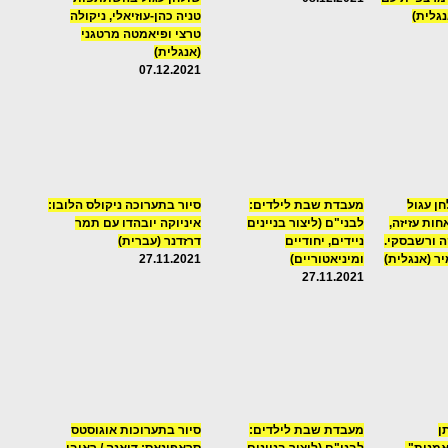
נגלית)
טניה כהן-עוזיאלי, ניקולה
טרצי ופיאמטה מרטגני
(אנגלית)
07.12.2021
ן עגול
מעבדת שבת לילדים:
סיור בתערוכה ניקולס הלובו:
ת עזיזה,
לבני"ם (ליצור בניינים
איניוקה יובהדו עם תמר
ה ורשבסקי.
ניידים, יחודיים
דרזדנר (עברית)
ר (אנגלית)
ומיניאטוריים)
27.11.2021
27.11.2021
ן
מעבדת שבת לילדים:
סיור בתערוכות אוגוסטס