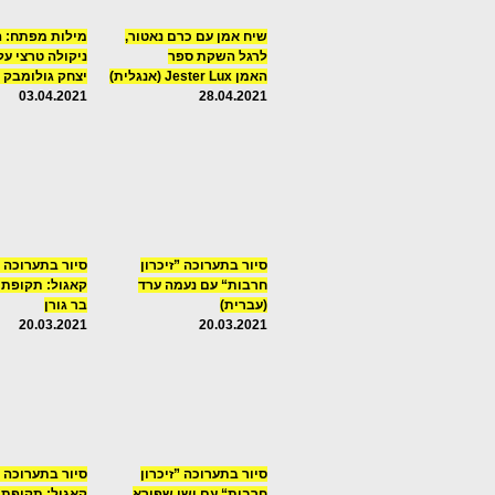
שיח אמן עם כרם נאטור,
מילות מפתח: 
לרגל השקת ספר
ניקולה טרצי על
האמן Jester Lux (אנגלית)
יצחק גולומבק (
03.04.2021
28.04.2021
סיור בתערוכה ”זיכרון
סיור בתערוכה 
חרבות“ עם נעמה ערד
קאגול: תקופת 
(עברית)
בר גורן
20.03.2021
20.03.2021
סיור בתערוכה ”זיכרון
סיור בתערוכה 
חרבות“ עם ישי שפירא
קאגול: תקופת 