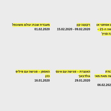
ם אסתטי או
רַקוֹנְטוֹ קוּן
מעבדת שבת: עולם משוכפל
לרקוד סולו במאה ה-21 –
09.02.2020 - 15.02.2020
01.02.2020
סְוֶיִץ'
– עבודת
האוצרת – פגישה עם אינס
האספן – פגישה עם פיליפ
ה מאת מאי
גולדבאך
כהן
16.01.2020
29.01.2020