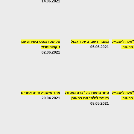
14.06.2021
”אלה ליטביץ:
מעבדת שבת: על הגבול
טל שטרנגסט בשיחה עם
ר גורן
05.06.2021
ניקולה טרצי
02.06.2021
”אלה ליטביץ:
סיור בתערוכה ”כרם נאטור:
אהד פישוף: חיים אחרים
ר גורן
ראיית לילה“ עם בר גורן
29.04.2021
08.05.2021