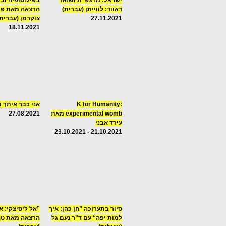
ישראל: מרצפ"ת ושזאד
בפילוסופיה וב
דאווד: לווייתן (עברית)
הרצאה מאת פר
27.11.2021
צוקרמן (עברית)
18.11.2021
K for Humanity:
אני כבר איתך 
experimental womb מאת
27.08.2021
עירד אבני
21.10.2021 - 23.10.2021
סיור בתערוכה ”חן כהן: איך
”אל ליסיצקי: 
למות יפה“ עם ד"ר נעם גל
הרצאה מאת טני