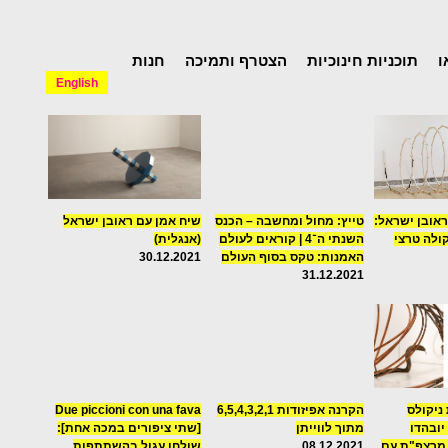
ו
תוכניות חינוכיות
הצטרף ותמיכה
חנות
English
ראובן ישראל:
טייץ: מחול ומחשבה – הכנס
שיח אמן עם ראובן ישראל
ולה טרצי
השנתי ה־4 | קוראים לעולם
(אנגלית)
האמנות: טקס בסוף העולם
30.12.2021
31.12.2021
ניקולס
הקרנה אפיזודות 6,5,4,3,2,1
Due piccioni con una fava
יובהדו
מתוך לווייתן
[שתי ציפורים במכה אחת]:
 מרצפ"ת עם
08.12.2021
שולחן עגול בהשתתפות