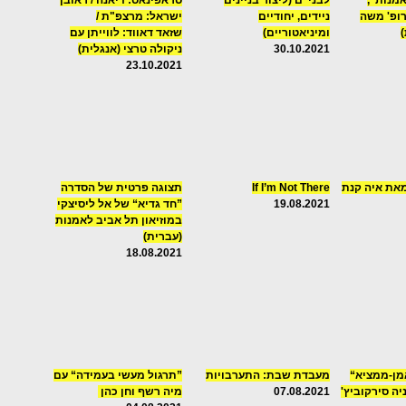
אמנות",
לבני"ם (ליצור בניינים
סראפינאס: דיאנה / ראובן
ופ' משה
ניידים, יחודיים
ישראל: מרצפ"ת /
ומיניאטוריים)
שזאד דאווד: לווייתן עם
30.10.2021
ניקולה טרצי (אנגלית)
23.10.2021
מאת איה קנת
If I’m Not There
תצוגה פרטית של הסדרה
19.08.2021
”חד גדיא“ של אל ליסיצקי
במוזיאון תל אביב לאמנות
(עברית)
18.08.2021
אמן-ממציא“
מעבדת שבת: התערבויות
”תרגול מעשי בעמידה“ עם
ה סירקוביץ'
07.08.2021
מיה רשף וחן כהן