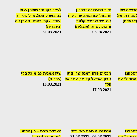
הרצאה של
סיור בתערוכה ”זיכרון
לצייר בקטנה: שולחן עגול
 עבודתו של
חרבות“ עם נעמה ערד, ערן
עם בועז לוונטל, פרל שניידר
אנגלית)
נוה, ישי שפירא קלטר,
ועודד יעקב, בהנחיית ערן נוה
וניקולה טרצי (אנגלית)
(בעברית)
31.03.2021
03.04.2021
”סטפנו
מכניזם פרפורמנס של יונתן
שיח אמנית עם מיכל בקי
המבול“ עם
גירון ואריאל קליינר, עם יואל
(עברית)
פלד
10.03.2021
17.03.2021
”סטפנו
Ausencia מאת מאי זרחי
מעבדת שבת – בין טקסט
המבול“ עם
06.03.2021 - 21.03.2021
לטקסטורה [נדחה]