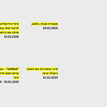
מעבדת שבת: בלאגן
אינדיווידואליז
29.02.2020
שיחה עם בּוׄיאַנָה 
20.02.2020
סיור בתערוכה עם האוצר
"untitled" 
ניקולה טרצי
פרפורמנס חדש
01.02.2020
זרחי
30.01.2020 - 06.02.2020