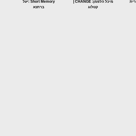
רית
מיכל הלפמן: CHANGE |
Short Memory :יעל
קטלוג
ברתנא