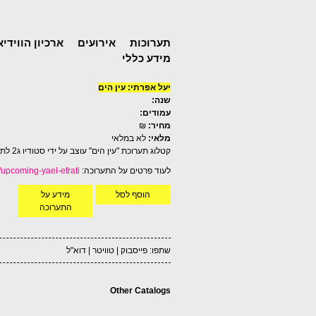
תערוכות
אירועים
ארכיון הווידיא
מידע כללי
יעל אפרתי: עין הים
שנה:
עמודים:
מחיר:
₪
מלאי:
לא במלאי
קטלוג תערוכת "עין הים" עוצב על ידי סטודיו ג2 לתערוכתה של האמנית יעל אפרתי "עין הים"
לעוד פרטים על התערוכה:
n/upcoming-yael-efrati
הוסף לסל
מידע על
התערוכה
שתפו:
פייסבוק
|
טוויטר
|
דוא"ל
Other Catalogs