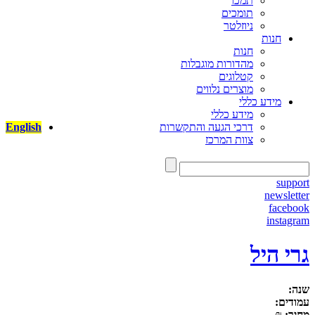
תמכו
תומכים
ניוזלטר
חנות
חנות
מהדורות מוגבלות
קטלוגים
מוצרים נלווים
מידע כללי
מידע כללי
דרכי הגעה והתקשרות
English
צוות המרכז
support
newsletter
facebook
instagram
גרי היל
שנה:
עמודים:
מחיר:
₪