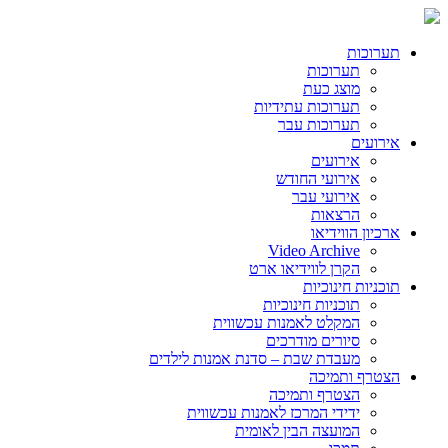
תערוכות
תערוכות
מוצג כעת
תערוכות עתידיות
תערוכות עבר
אירועים
אירועים
אירועי החודש
אירועי עבר
הרצאות
ארכיון הווידיאו
Video Archive
הקרן לווידיאו ארט
תוכניות חינוכיות
תוכניות חינוכיות
המקלט לאמנות עכשווית
סיורים מודרכים
מעבדת שבת – סדנת אמנות לילדים
הצטרף ותמיכה
הצטרף ותמיכה
ידידי המרכז לאמנות עכשווית
המועצה הבין לאומית