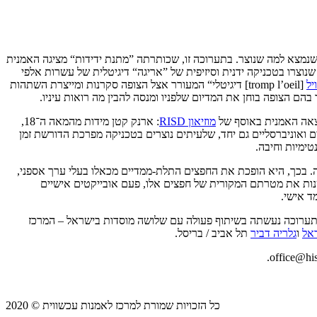
ין מה שנמצא למה שנוצר. בתערוכה זו, שכותרתה ”מתנת ידידות“ מציגה האמנית
וצרו בטכניקה ידנית וסיזיפית של ”אריגה“ דיגיטלית של עשרות אלפי
יל
[tromp l’oeil] דיגיטלי“ המעורר אצל הצופה סקרנות ומייצרת השתהות
בהם הצופה בוחן את המדיום שלפניו ומנסה להבין מה רואות עיניו.
מצאה האמנית באוסף של
מוזיאון RISD
: ארנק קטן מידות מהמאה ה־18,
 ואוניברסליים גם יחד, שלעיתים נוצרים בטכניקה מפרכת הדורשת זמן
טימיות וחיבה.
. בכך, היא הופכת את החפצים התלת-ממדיים מכאלו בעלי ערך אספני,
 משנות את מטרתם המקורית של חפצים אלו, פעם אובייקטים אישיים
ד אישי.
ת. התערוכה נעשתה בשיתוף פעולה עם שלושה מוסדות בישראל – המרכז
אל
ו
גלריה דביר
תל אביב / בריסל.
כל הזכויות שמורת למרכז לאמנות עכשווית © 2020