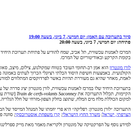
סיור בתערוכה עם האמן: יום חמישי, 7 ביוני, בשעה 19:00
פתיחה: יום חמישי, 7 ביוני, בשעה 20:00
בקומת הקרקע ובאודיטוריום של המרכז.
לורן מונטרון
הוא אמן רב-תחומי העובד בטווח שמקולנוע, צילום, מיצב, סאו
הקולנועית. באמצעות חשיפת היסוד הבלתי רציונלי הכרוך לעתים באמונה בט
לאמת, מאחר שהיא גם מעוררת תהיות באשר לפרדוקסים המתלווים למודעות
בתערוכת היחיד שלו במרכז לאמנות עכשווית, לורן מונטרון יציג סדרה של 
הקיימות, תכלול התערוכה את
Train de cerfs-volants Saconney
[שורת עפיפוני סקוניי] (2016), מיצב גדול ש
למקום הכוללת מלח מים המלח, שתוצג בחלק הצפון-מזרחי של חלל הגלריה.
התערוכה ״לורן מונטרון: רפליקה״ היא פרי יוזמתו של המנהל המייסד של המר
הצרפתי, ישראל
;
משרד החוץ הישראלי
;
קרן משפחת אוסטרובסקי
; סוזנה פ
למידע נוסף על הפרקטיקה של מונטרון ולקריאת מאמר מאת מייק ספרלינגר,