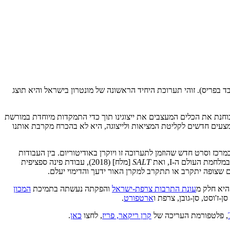
של האמן הצרפתי לורן מונטרון (יליד 1972, ורמייה-סיר-אוורה, צרפת; חי ועובד בפריס). זוהי תערוכת היחיד הראשונה של מונטרון בישראל והיא תוצג
בוחנת את הכלים המעצבים את ייצוגינו תוך כדי התמקדות מיוחדת במורשת
אמצעים חדשים לקליטת המציאות ולייצוגה, היא לא בהכרח מקרבת אותנו
כז וסרט חדש שהוזמן לתערוכה זו ויוקרן באודיטוריום. בין העבודות
SALT
[מלח] (2018), עבודת פינה ספציפית
שצופה יתקרב או תתקרב למקרן האור ידעך והדימוי יעלם.
 היא חלק מ
עונת התרבות צרפת-ישראל
והפקתה נעשתה בתמיכת
המכון
סן-ז'וסט, סן-גובן, צרפת ו
ארטפורט
.
, פלטפורמת העריכה של
קרן ריקאר, פריז
, לחצו
כאן
.