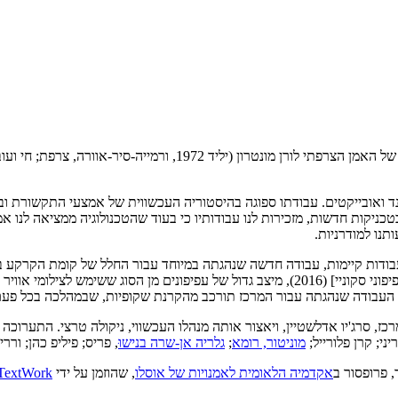
המרכז לאמנות עכשווית, תל אביב, שמח להודיע על פתיחת תערוכת היחיד 
נד ואובייקטים. עבודתו ספוגה בהיסטוריה העכשווית של אמצעי התקשורת ו
כניקות חדשות, מזכירות לנו עבודותיו כי בעוד שהטכנולוגיה ממציאה לנו 
נו למודרניות.
עבודות קיימות, עבודה חדשה שנהגתה במיוחד עבור החלל של קומת הקרקע במר
ל עפיפונים מן הסוג ששימש לצילומי אוויר במלחמת העולם ה-I, ואת
 העבודה שנהגתה עבור המרכז תורכב מהקרנת שקופיות, שבמהלכה בכל פעם 
כז, סרג'יו אדלשטיין, ויאצור אותה מנהלו העכשווי, ניקולה טרצי. התערוכה
ריני; קרן פלורייל;
מוניטור, רומא
;
גלריה אן-שרה בנישוּ
, פריס; פיליפ כהן; וררי 
 פרופסור ב
אקדמיה הלאומית לאמנויות של אוסלו
, שהוזמן על ידי
TextWork