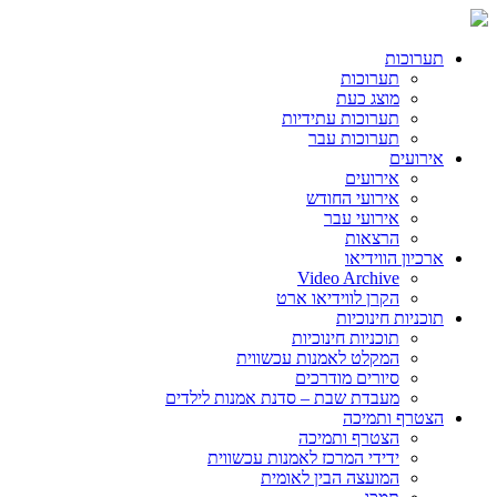
תערוכות
תערוכות
מוצג כעת
תערוכות עתידיות
תערוכות עבר
אירועים
אירועים
אירועי החודש
אירועי עבר
הרצאות
ארכיון הווידיאו
Video Archive
הקרן לווידיאו ארט
תוכניות חינוכיות
תוכניות חינוכיות
המקלט לאמנות עכשווית
סיורים מודרכים
מעבדת שבת – סדנת אמנות לילדים
הצטרף ותמיכה
הצטרף ותמיכה
ידידי המרכז לאמנות עכשווית
המועצה הבין לאומית