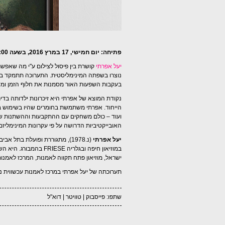
פתיחה: יום חמישי, 17 במרץ 2016, בשעה 20:00
יעל אפרתי
קושרת בין פיסול לצילום ע"י מה שאפשר
נוצרו בשפתה המינימליסטית. התערוכה תתמקד בהשפ
בעקבות השפעות האור מסמנות את חלוף הזמן ומשוחח
נקודת המוצא של אפרתי היא זיכרונות ילדותה בדיר
הייחוד. אפרתי משתמשת בחומרים שהיו בשימוש באו
ועוד – כולם משחקים עם ההתקבעות וההשתנות של
האובייקטיביות הדרושה על פי עקרונות המינימליזם
יעל אפרתי
במוזיאון חיפה ובגלריה 
ישראל, מוזיאון פתח תקווה לאמנות, המרכז לאמנות דיגיטלית בחולון
תערוכתה של יעל אפרתי במרכז לאמנות עכשווית 
שתפו:
פייסבוק
|
טוויטר
|
דוא"ל