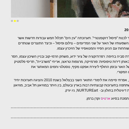
 לכנות "פיסול דוקומנטרי". תערוכתה "עין הים" תכלול חמש עבודות חדשות אשר
עותיו של האור על שני המדיומים – צילום ופיסול – וכיצד התוצרים שנותרים
ות עם הניוון הפיזי והמטאפיזי של הזיכרון עצמו.
ת סביה בחיפה: רפרודוקציה של ציור ידוע, משחק הרמי-קוב ובניין השיכון עצמו, חסר
תן דירות טיפוסיות: פורמייקה, מרצפות טראצו, אריחי "משרבייה", תריסי פלסטיק
 האור ובזמן החולף ליצירת אפקט מקיף, נוסטלגי וחמים המאתגר את
 המקורי.
(נ.1978), מתגוררת ופועלת בתל אביב, אפרתי סיימה את לימודי התואר השני בבצלאל בשנת 2010 והציגה תערוכות יחיד
FRIESE בהמבורג. היא השתתפה בתערוכות קבוצתיות רבות בארץ ובעולם, בין היתר במוזיאון תל אביב, מוזיאון
 וב- NURTUREart, ניו יורק.
נתמכת בסיוע
ארטיס
וקרן ברמן.